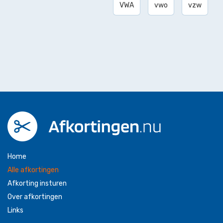
VWA
vwo
vzw
Home
Alle afkortingen
Afkorting insturen
Over afkortingen
Links