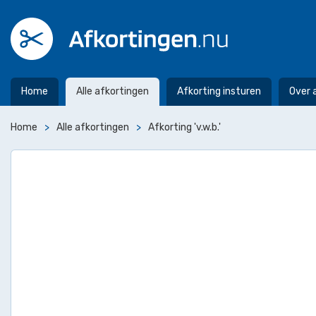
Home
Alle afkortingen
Afkorting insturen
Over 
Home
Alle afkortingen
Afkorting 'v.w.b.'