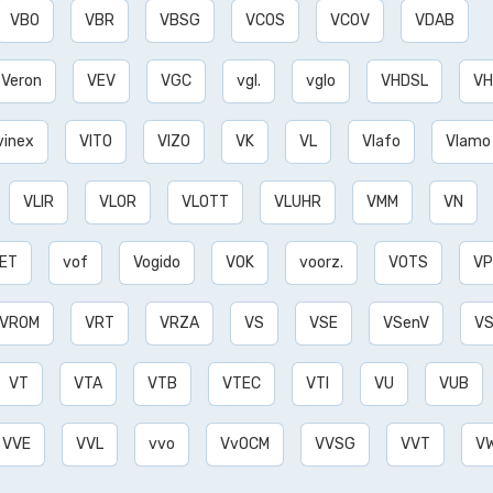
VBO
VBR
VBSG
VCOS
VCOV
VDAB
Veron
VEV
VGC
vgl.
vglo
VHDSL
VH
vinex
VITO
VIZO
VK
VL
Vlafo
Vlamo
VLIR
VLOR
VLOTT
VLUHR
VMM
VN
ET
vof
Vogido
VOK
voorz.
VOTS
VP
VROM
VRT
VRZA
VS
VSE
VSenV
V
VT
VTA
VTB
VTEC
VTI
VU
VUB
VVE
VVL
vvo
VvOCM
VVSG
VVT
V