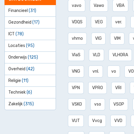
vavo
Vawo
VBA
Financieel
(31)
VDQS
VEG
ver.
Gezondheid
(17)
ICT
(78)
vhmo
VIG
VIM
Locaties
(95)
VlaS
VLD
VLHORA
Onderwijs
(125)
Overheid
(42)
VNG
vnl.
vo
VO
Religie
(11)
VPN
VPRO
VRI
Techniek
(6)
Zakelijk
(315)
VSKO
vso
VSOP
VUT
Vvcg
VVD