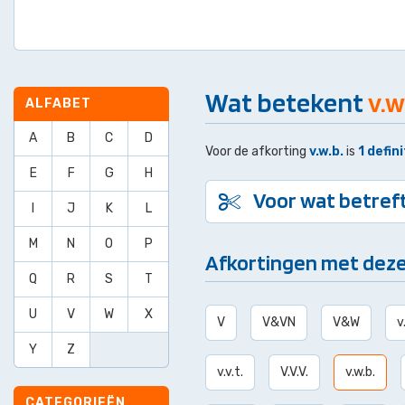
Wat betekent
v.w
ALFABET
A
B
C
D
Voor de afkorting
v.w.b.
is
1 defini
E
F
G
H
Voor wat betref
I
J
K
L
M
N
O
P
Afkortingen met deze
Q
R
S
T
U
V
W
X
V
V&VN
V&W
v
Y
Z
v.v.t.
V.V.V.
v.w.b.
CATEGORIEËN