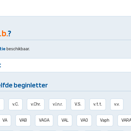
.b.
?
tie
beschikbaar.
t
lfde beginletter
.
v.C.
v.Chr.
v.l.n.r.
V.S.
v.t.t.
v.v.
VA
VAB
VAGA
VAL
VAO
Vaph
VAR