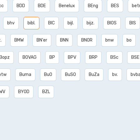
cc
BDD
BDE
Benelux
BEng
BES
betr
bhv
bibl.
BIC
bijl.
bijz.
BIOS
BIS
.
BMW
BN'er
BNN
BNOR
bnw
bo
Bopz
BOVAG
BP
BPV
BRP
BSc
BSE
btw
Buma
BuO
BuSO
BuZa
bv.
bvb
WV
BYOD
BZL