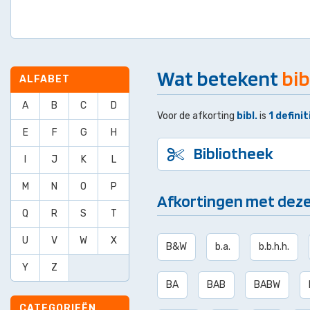
Wat betekent
bib
ALFABET
A
B
C
D
Voor de afkorting
bibl.
is
1 definit
E
F
G
H
Bibliotheek
I
J
K
L
M
N
O
P
Afkortingen met deze
Q
R
S
T
U
V
W
X
B&W
b.a.
b.b.h.h.
Y
Z
BA
BAB
BABW
CATEGORIEËN