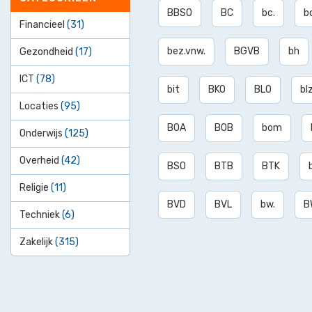
BBSO
BC
bc.
b
Financieel
(31)
bez.vnw.
BGVB
bh
Gezondheid
(17)
ICT
(78)
bit
BKO
BLO
blz
Locaties
(95)
BOA
BOB
bom
Onderwijs
(125)
Overheid
(42)
BSO
BTB
BTK
Religie
(11)
BVD
BVL
bw.
B
Techniek
(6)
Zakelijk
(315)