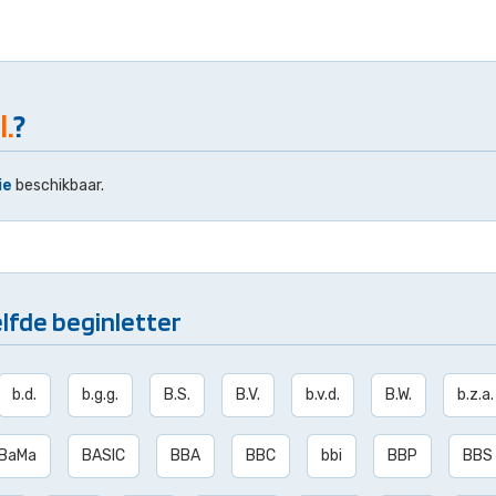
l.
?
ie
beschikbaar.
lfde beginletter
b.d.
b.g.g.
B.S.
B.V.
b.v.d.
B.W.
b.z.a.
BaMa
BASIC
BBA
BBC
bbi
BBP
BBS