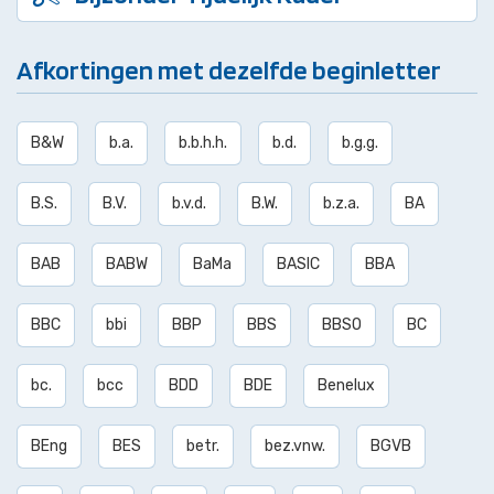
Afkortingen met dezelfde beginletter
B&W
b.a.
b.b.h.h.
b.d.
b.g.g.
B.S.
B.V.
b.v.d.
B.W.
b.z.a.
BA
BAB
BABW
BaMa
BASIC
BBA
BBC
bbi
BBP
BBS
BBSO
BC
bc.
bcc
BDD
BDE
Benelux
BEng
BES
betr.
bez.vnw.
BGVB