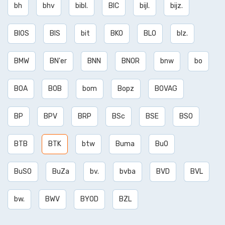
bh
bhv
bibl.
BIC
bijl.
bijz.
BIOS
BIS
bit
BKO
BLO
blz.
BMW
BN'er
BNN
BNOR
bnw
bo
BOA
BOB
bom
Bopz
BOVAG
BP
BPV
BRP
BSc
BSE
BSO
BTB
BTK
btw
Buma
BuO
BuSO
BuZa
bv.
bvba
BVD
BVL
bw.
BWV
BYOD
BZL