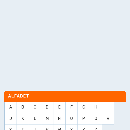
ALFABET
A
B
C
D
E
F
G
H
I
J
K
L
M
N
O
P
Q
R
S
T
U
V
W
X
Y
Z