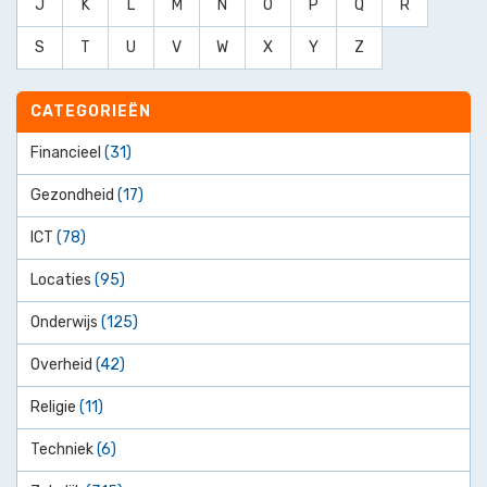
J
K
L
M
N
O
P
Q
R
S
T
U
V
W
X
Y
Z
CATEGORIEËN
Financieel
(31)
Gezondheid
(17)
ICT
(78)
Locaties
(95)
Onderwijs
(125)
Overheid
(42)
Religie
(11)
Techniek
(6)