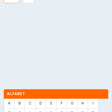
ALFABET
A
B
C
D
E
F
G
H
I