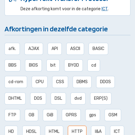
Deze afkorting komt voor in de categorie
ICT
.
Afkortingen in dezelfde categorie
afk.
AJAX
API
ASCII
BASIC
BBS
BIOS
bit
BYOD
cd
cd-rom
CPU
CSS
DBMS
DDOS
DHTML
DOS
DSL
dvd
ERP(S)
FTP
GB
GiB
GPRS
gps
GSM
HD
HDSL
HTML
HTTP
I&A
ICT