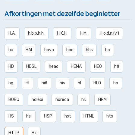
Afkortingen met dezelfde beginletter
H.A.
h.b.b.h.h.
H.K.H.
H.M.
H.o.d.n.(v.)
ha
HAI
havo
hbo
hbs
hc
HD
HDSL
heao
HEMA
HEO
hfl
hg
HI
hifi
hiv
hl
HLO
ho
HOBU
holebi
horeca
hr.
HRM
HS
hsl
HSP
hst
HTML
hts
HTTP
Hz