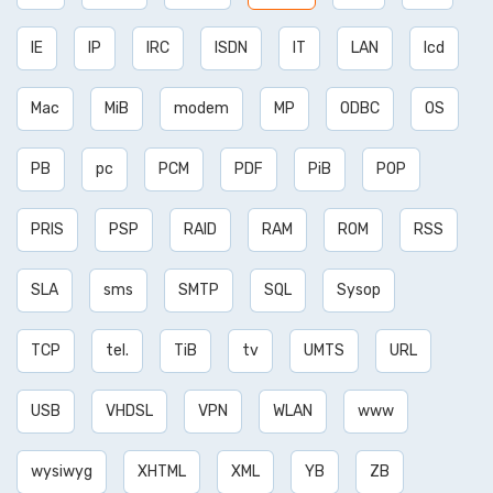
IE
IP
IRC
ISDN
IT
LAN
lcd
Mac
MiB
modem
MP
ODBC
OS
PB
pc
PCM
PDF
PiB
POP
PRIS
PSP
RAID
RAM
ROM
RSS
SLA
sms
SMTP
SQL
Sysop
TCP
tel.
TiB
tv
UMTS
URL
USB
VHDSL
VPN
WLAN
www
wysiwyg
XHTML
XML
YB
ZB