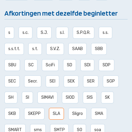
Afkortingen met dezelfde beginletter
s
s.c.
S.J.
s.l.
S.P.Q.R.
s.s.
s.s.t.t.
s.t.
S.V.Z.
SAAB
SBB
SBU
SC
SciFi
SD
SDI
SDP
SEC
Secr.
SEI
SEK
SER
SGP
SH
SI
SIMAVI
SIOD
SIS
SK
SKB
SKEPP
SLA
Sligro
SMA
SMART
sms
SMTP
SO
soa