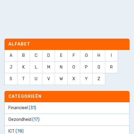
ALFABET
A
B
C
D
E
F
G
H
I
J
K
L
M
N
O
P
Q
R
S
T
U
V
W
X
Y
Z
CATEGORIEËN
Financieel
(31)
Gezondheid
(17)
ICT
(78)