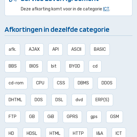
Deze afkorting komt voor in de categorie
ICT
.
Afkortingen in dezelfde categorie
afk.
AJAX
API
ASCII
BASIC
BBS
BIOS
bit
BYOD
cd
cd-rom
CPU
CSS
DBMS
DDOS
DHTML
DOS
DSL
dvd
ERP(S)
FTP
GB
GiB
GPRS
gps
GSM
HD
HDSL
HTML
HTTP
I&A
ICT