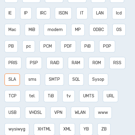
IE
IP
IRC
ISDN
IT
LAN
lcd
Mac
MiB
modem
MP
ODBC
OS
PB
pc
PCM
PDF
PiB
POP
PRIS
PSP
RAID
RAM
ROM
RSS
SLA
sms
SMTP
SQL
Sysop
TCP
tel.
TiB
tv
UMTS
URL
USB
VHDSL
VPN
WLAN
www
wysiwyg
XHTML
XML
YB
ZB