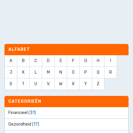
ALFABET
A
B
C
D
E
F
G
H
I
J
K
L
M
N
O
P
Q
R
S
T
U
V
W
X
Y
Z
CATEGORIEËN
Financieel
(31)
Gezondheid
(17)