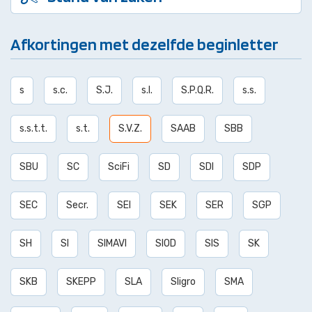
Afkortingen met dezelfde beginletter
s
s.c.
S.J.
s.l.
S.P.Q.R.
s.s.
s.s.t.t.
s.t.
S.V.Z.
SAAB
SBB
SBU
SC
SciFi
SD
SDI
SDP
SEC
Secr.
SEI
SEK
SER
SGP
SH
SI
SIMAVI
SIOD
SIS
SK
SKB
SKEPP
SLA
Sligro
SMA