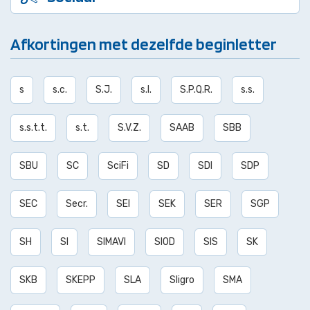
Afkortingen met dezelfde beginletter
s
s.c.
S.J.
s.l.
S.P.Q.R.
s.s.
s.s.t.t.
s.t.
S.V.Z.
SAAB
SBB
SBU
SC
SciFi
SD
SDI
SDP
SEC
Secr.
SEI
SEK
SER
SGP
SH
SI
SIMAVI
SIOD
SIS
SK
SKB
SKEPP
SLA
Sligro
SMA