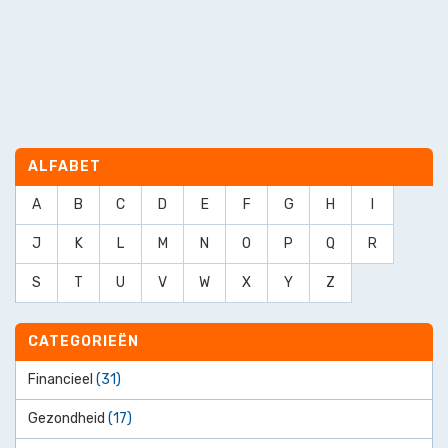
ALFABET
A
B
C
D
E
F
G
H
I
J
K
L
M
N
O
P
Q
R
S
T
U
V
W
X
Y
Z
CATEGORIEËN
Financieel
(31)
Gezondheid
(17)