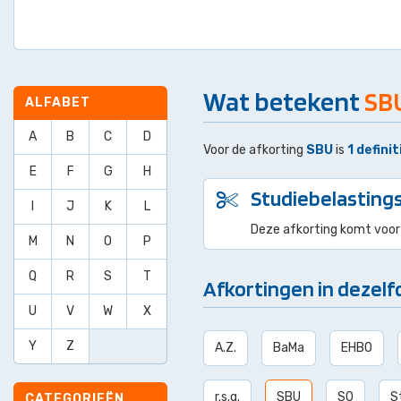
Wat betekent
SB
ALFABET
A
B
C
D
Voor de afkorting
SBU
is
1 definit
E
F
G
H
Studiebelasting
I
J
K
L
Deze afkorting komt voor
M
N
O
P
Q
R
S
T
Afkortingen in dezelf
U
V
W
X
Y
Z
A.Z.
BaMa
EHBO
r.s.g.
SBU
SO
S
CATEGORIEËN