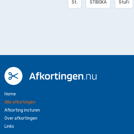
St.
STIBOKA
StuFi
Home
Alle afkortingen
Afkorting insturen
Over afkortingen
Links