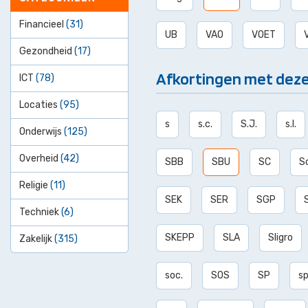
Financieel
(31)
UB
VAO
VOET
Gezondheid
(17)
Afkortingen met deze
ICT
(78)
Locaties
(95)
s
s.c.
S.J.
s.l.
Onderwijs
(125)
Overheid
(42)
SBB
SBU
SC
Sc
Religie
(11)
SEK
SER
SGP
Techniek
(6)
SKEPP
SLA
Sligro
Zakelijk
(315)
soc.
SOS
SP
sp