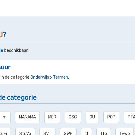
U
?
ie
beschikbaar.
suur
 in de categorie
Onderwijs
>
Termen
.
de categorie
m
MANAMA
MER
OSG
OU
POP
PT
tuFi
StuVo
SVT
SWP
tl
tto
Tvwo