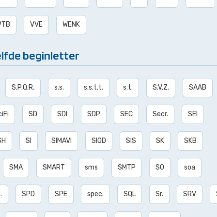
VTB
VVE
WENK
lfde beginletter
S.P.Q.R.
s.s.
s.s.t.t.
s.t.
S.V.Z.
SAAB
iFi
SD
SDI
SDP
SEC
Secr.
SEI
SH
SI
SIMAVI
SIOD
SIS
SK
SKB
SMA
SMART
sms
SMTP
SO
soa
.
SPD
SPE
spec.
SQL
Sr.
SRV