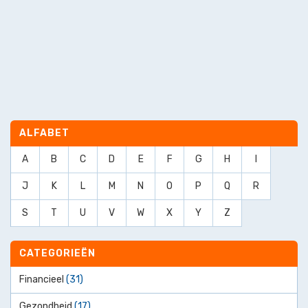
ALFABET
A
B
C
D
E
F
G
H
I
J
K
L
M
N
O
P
Q
R
S
T
U
V
W
X
Y
Z
CATEGORIEËN
Financieel
(31)
Gezondheid
(17)