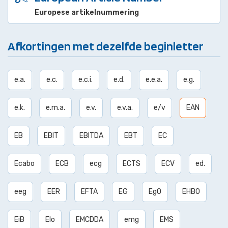
Europese artikelnummering
Afkortingen met dezelfde beginletter
e.a.
e.c.
e.c.i.
e.d.
e.e.a.
e.g.
e.k.
e.m.a.
e.v.
e.v.a.
e/v
EAN
EB
EBIT
EBITDA
EBT
EC
Ecabo
ECB
ecg
ECTS
ECV
ed.
eeg
EER
EFTA
EG
EgO
EHBO
EiB
Elo
EMCDDA
emg
EMS