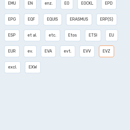
EMU
EN
enz.
EO
EOCKL
EPD
EPG
EQF
EQUIS
ERASMUS
ERP(S)
ESP
et al.
etc.
Etos
ETSI
EU
EUR
ev.
EVA
evt.
EVV
EVZ
excl.
EXW