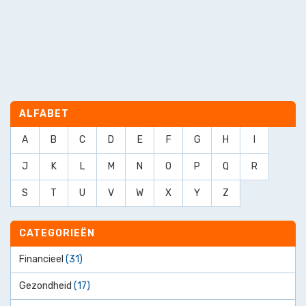
ALFABET
A
B
C
D
E
F
G
H
I
J
K
L
M
N
O
P
Q
R
S
T
U
V
W
X
Y
Z
CATEGORIEËN
Financieel
(31)
Gezondheid
(17)