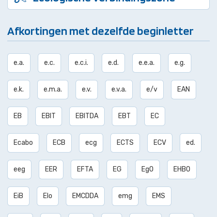
Afkortingen met dezelfde beginletter
e.a.
e.c.
e.c.i.
e.d.
e.e.a.
e.g.
e.k.
e.m.a.
e.v.
e.v.a.
e/v
EAN
EB
EBIT
EBITDA
EBT
EC
Ecabo
ECB
ecg
ECTS
ECV
ed.
eeg
EER
EFTA
EG
EgO
EHBO
EiB
Elo
EMCDDA
emg
EMS