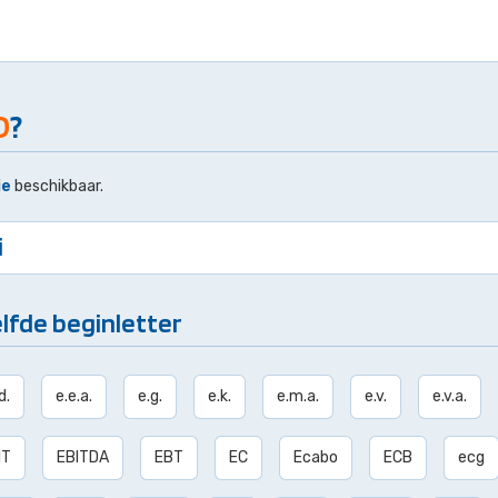
D
?
ie
beschikbaar.
i
lfde beginletter
d.
e.e.a.
e.g.
e.k.
e.m.a.
e.v.
e.v.a.
IT
EBITDA
EBT
EC
Ecabo
ECB
ecg