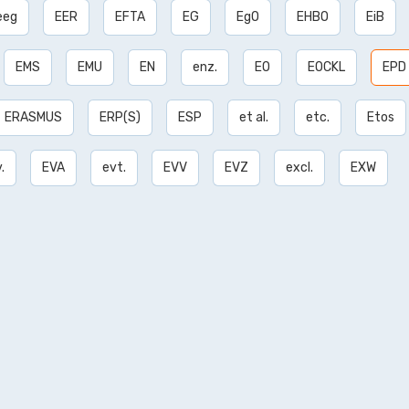
eeg
EER
EFTA
EG
EgO
EHBO
EiB
EMS
EMU
EN
enz.
EO
EOCKL
EPD
ERASMUS
ERP(S)
ESP
et al.
etc.
Etos
.
EVA
evt.
EVV
EVZ
excl.
EXW