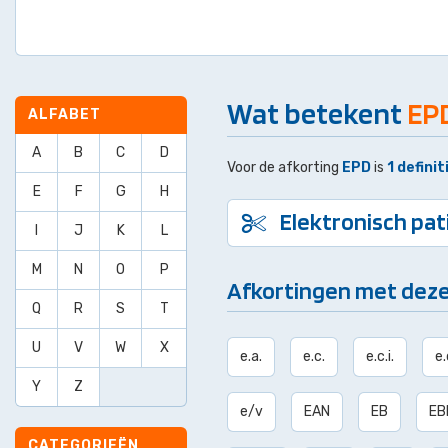
Wat betekent
EP
ALFABET
A
B
C
D
Voor de afkorting
EPD
is
1 definit
E
F
G
H
Elektronisch pat
I
J
K
L
M
N
O
P
Afkortingen met deze
Q
R
S
T
U
V
W
X
e.a.
e.c.
e.c.i.
e.
Y
Z
e/v
EAN
EB
EB
CATEGORIEËN