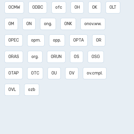
OCMW
ODBC
ofc
OH
OK
OLT
OM
ON
ong.
ONK
onov.ww.
OPEC
opm.
opp.
OPTA
OR
ORAS
org.
ORUN
OS
OSG
OTAP
OTC
OU
OV
ov.cmpl.
OVL
ozb