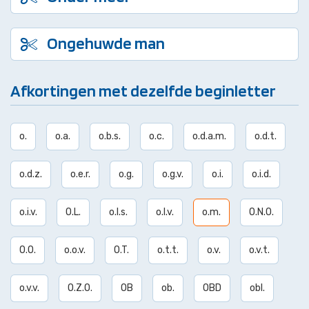
Ongehuwde man
Afkortingen met dezelfde beginletter
o.
o.a.
o.b.s.
o.c.
o.d.a.m.
o.d.t.
o.d.z.
o.e.r.
o.g.
o.g.v.
o.i.
o.i.d.
o.i.v.
O.L.
o.l.s.
o.l.v.
o.m.
O.N.O.
O.O.
o.o.v.
O.T.
o.t.t.
o.v.
o.v.t.
o.v.v.
O.Z.O.
OB
ob.
OBD
obl.