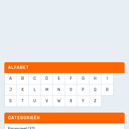
ALFABET
A
B
C
D
E
F
G
H
I
J
K
L
M
N
O
P
Q
R
S
T
U
V
W
X
Y
Z
CATEGORIEËN
Financieel
(31)