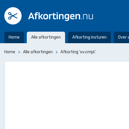
Home
Alle afkortingen
Afkorting insturen
Over 
Home
Alle afkortingen
Afkorting 'ov.cmpl.'