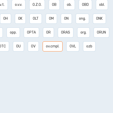
v.t.
o.v.v.
O.Z.O.
OB
ob.
OBD
obl.
OH
OK
OLT
OM
ON
ong.
ONK
opp.
OPTA
OR
ORAS
org.
ORUN
OTC
OU
OV
ov.cmpl.
OVL
ozb