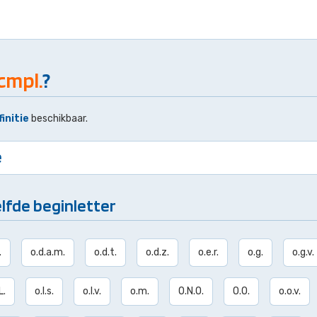
cmpl.
?
finitie
beschikbaar.
e
lfde beginletter
.
o.d.a.m.
o.d.t.
o.d.z.
o.e.r.
o.g.
o.g.v.
L.
o.l.s.
o.l.v.
o.m.
O.N.O.
O.O.
o.o.v.