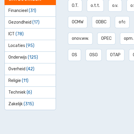
O.T.
o.t.t.
o.v.
o.
Financieel
(31)
OCMW
ODBC
ofc
Gezondheid
(17)
ICT
(78)
onov.ww.
OPEC
opm.
Locaties
(95)
OS
OSG
OTAP
Onderwijs
(125)
Overheid
(42)
Religie
(11)
Techniek
(6)
Zakelijk
(315)