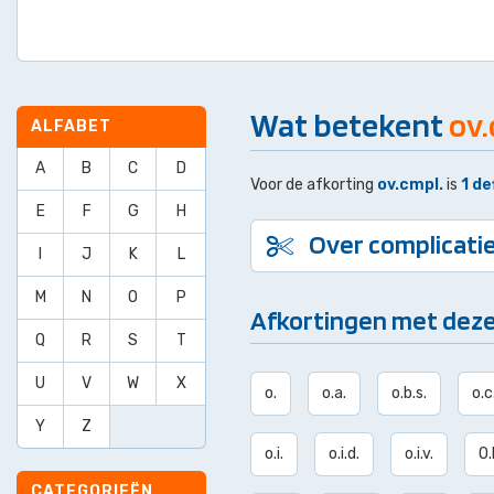
Wat betekent
ov.
ALFABET
A
B
C
D
Voor de afkorting
ov.cmpl.
is
1 de
E
F
G
H
Over complicati
I
J
K
L
M
N
O
P
Afkortingen met deze
Q
R
S
T
U
V
W
X
o.
o.a.
o.b.s.
o.c
Y
Z
o.i.
o.i.d.
o.i.v.
O.
CATEGORIEËN