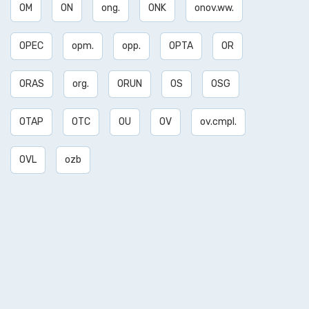
OM
ON
ong.
ONK
onov.ww.
OPEC
opm.
opp.
OPTA
OR
ORAS
org.
ORUN
OS
OSG
OTAP
OTC
OU
OV
ov.cmpl.
OVL
ozb