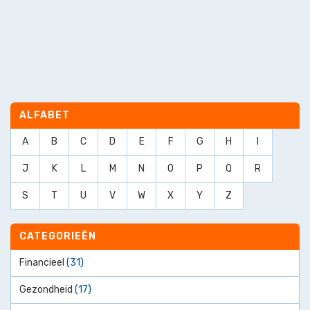
ALFABET
A
B
C
D
E
F
G
H
I
J
K
L
M
N
O
P
Q
R
S
T
U
V
W
X
Y
Z
CATEGORIEËN
Financieel
(31)
Gezondheid
(17)