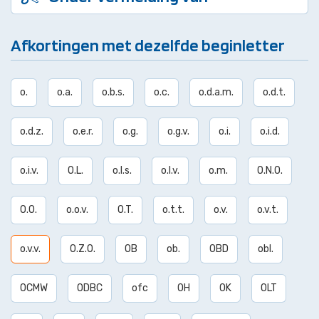
Afkortingen met dezelfde beginletter
o.
o.a.
o.b.s.
o.c.
o.d.a.m.
o.d.t.
o.d.z.
o.e.r.
o.g.
o.g.v.
o.i.
o.i.d.
o.i.v.
O.L.
o.l.s.
o.l.v.
o.m.
O.N.O.
O.O.
o.o.v.
O.T.
o.t.t.
o.v.
o.v.t.
o.v.v.
O.Z.O.
OB
ob.
OBD
obl.
OCMW
ODBC
ofc
OH
OK
OLT